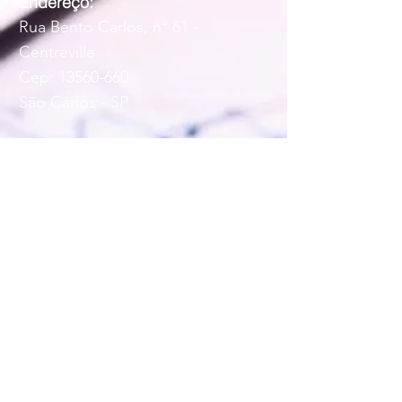
Endereço:
Rua Bento Carlos, n° 61 -
Centreville
Cep:
13560-660
São Carlos - SP
Telefones:
016 3201-9109
/
016 3201-7903
016 97401-4215
(WhatsApp)