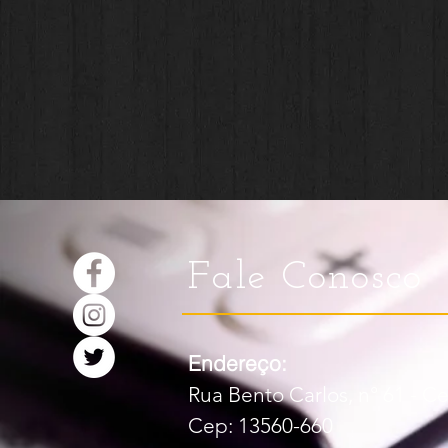
Fale Conosco
Endereço:
Rua Bento Carlos, n° 61 - Ce
Cep: 13560-660